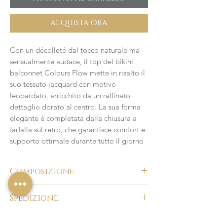
ACQUISTA ORA
Con un décolleté dal tocco naturale ma
sensualmente audace, il top del bikini
balconnet Colours Flow mette in risalto il
suo tessuto jacquard con motivo
leopardato, arricchito da un raffinato
dettaglio dorato al centro. La sua forma
elegante è completata dalla chiusura a
farfalla sul retro, che garantisce comfort e
supporto ottimale durante tutto il giorno
Composizione:
Fodera
: 85% Poliestere, 15% Elastan
Spedizione:
Fodera coppa
: 69% Poliammide, 31% Elastan
Tessuto
: 58% Poliestere, 28% Poliammide,
Paesi Europei: Il prezzo varia in base alla
14% Elastan