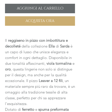
AGGIUNGI AL CARRELLO
ACQUISTA ORA
Il
reggiseno in pizzo con imbottitura e
decolleté
della collezione
Ella
di
Sarda
è
un capo di lusso che unisce eleganza e
comfort in ogni dettaglio. Disponibile in
due tonalità affascinanti,
viola tormalina
e
oro
, questa lingerie non solo si distingue
per il design, ma anche per la qualità
eccezionale. Il pizzo
Leaver a 12 fili
, un
materiale sempre più raro da trovare, è un
omaggio alla tradizione tessile di alta
classe, perfetto per chi sa apprezzare
l'esquisitezza.
Dotato di
ferretto
e
spuma preformata