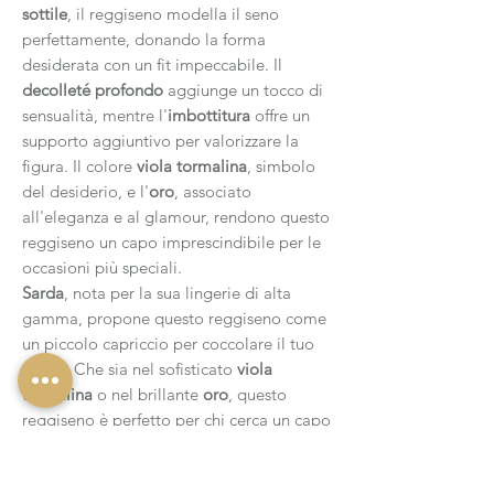
sottile
, il reggiseno modella il seno
perfettamente, donando la forma
desiderata con un fit impeccabile. Il
decolleté profondo
aggiunge un tocco di
sensualità, mentre l'
imbottitura
offre un
supporto aggiuntivo per valorizzare la
figura. Il colore
viola tormalina
, simbolo
del desiderio, e l'
oro
, associato
all'eleganza e al glamour, rendono questo
reggiseno un capo imprescindibile per le
occasioni più speciali.
Sarda
, nota per la sua lingerie di alta
gamma, propone questo reggiseno come
un piccolo capriccio per coccolare il tuo
corpo. Che sia nel sofisticato
viola
tormalina
o nel brillante
oro
, questo
reggiseno è perfetto per chi cerca un capo
che combini
sensualità
,
comfort
e
distinzione
.