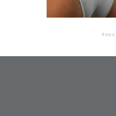
Foll
Uniscit