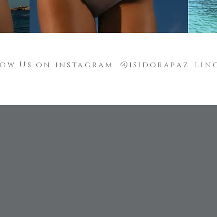
ow Us on instagram: @isidorapaz_lin
i a noi e ricevi avvisi delle novitá e delle
speciali
Iscriviti alla nostra newsletter!