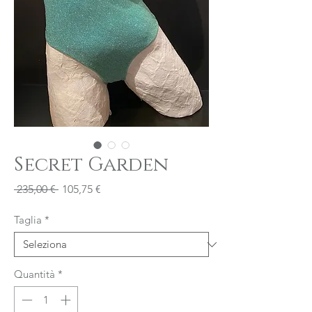
Secret Garden
Prezzo
Prezzo
 235,00 € 
105,75 €
regolare
scontato
Taglia
*
Quantità
*