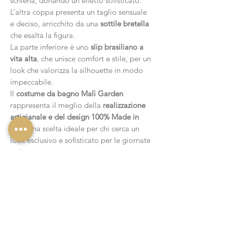
schiena, donando un effetto sofisticato.
L’altra coppa presenta un taglio sensuale
e deciso, arricchito da una
sottile bretella
che esalta la figura.
La parte inferiore è uno
slip brasiliano a
vita alta
, che unisce comfort e stile, per un
look che valorizza la silhouette in modo
impeccabile.
Il
costume da bagno Malì Garden
rappresenta il meglio della
realizzazione
artigianale e del design 100% Made in
Italy
, una scelta ideale per chi cerca un
look esclusivo e sofisticato per le giornate
estive.
Composizione:
80% Poliestere: 20% Elastan (Spandex o
Spedizione:
Lycra)