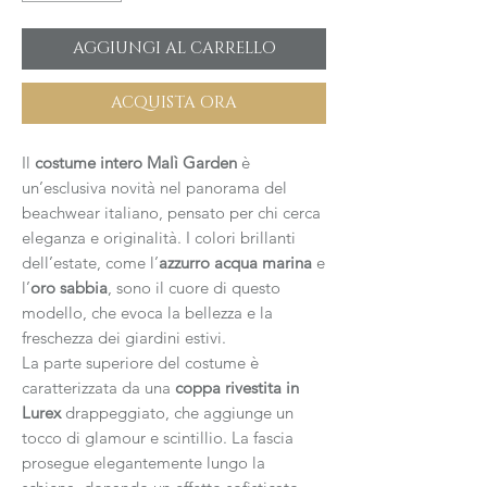
AGGIUNGI AL CARRELLO
ACQUISTA ORA
Il
costume intero Malì Garden
è
un’esclusiva novità nel panorama del
beachwear italiano, pensato per chi cerca
eleganza e originalità. I colori brillanti
dell’estate, come l’
azzurro acqua marina
e
l’
oro sabbia
, sono il cuore di questo
modello, che evoca la bellezza e la
freschezza dei giardini estivi.
La parte superiore del costume è
caratterizzata da una
coppa rivestita in
Lurex
drappeggiato, che aggiunge un
tocco di glamour e scintillio. La fascia
prosegue elegantemente lungo la